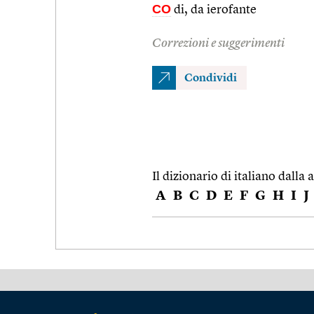
CO
di, da ierofante
Correzioni e suggerimenti
Condividi
Il dizionario di italiano dalla a
A
B
C
D
E
F
G
H
I
J