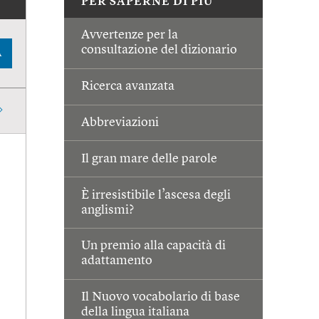
PER SAPERNE DI PIÙ
Avvertenze per la
consultazione del dizionario
A
Ricerca avanzata
Abbreviazioni
Il gran mare delle parole
È irresistibile l’ascesa degli
anglismi?
Un premio alla capacità di
adattamento
Il Nuovo vocabolario di base
della lingua italiana