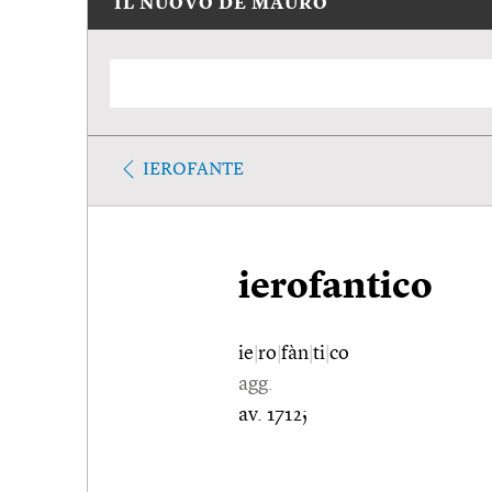
IL NUOVO DE MAURO
IEROFANTE
ierofantico
ie
|
ro
|
fàn
|
ti
|
co
agg.
av. 1712;