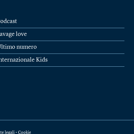
odcast
avage love
ltimo numero
nternazionale Kids
te legali
•
Cookie