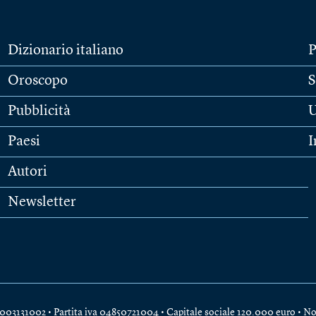
Dizionario italiano
P
Oroscopo
S
Pubblicità
U
Paesi
I
Autori
Newsletter
e 04003131002 • Partita iva 04850721004 • Capitale sociale 120.000 euro •
No