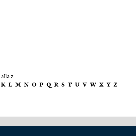
 alla z
K
L
M
N
O
P
Q
R
S
T
U
V
W
X
Y
Z