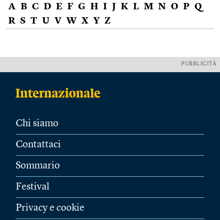
A
B
C
D
E
F
G
H
I
J
K
L
M
N
O
P
Q
R
S
T
U
V
W
X
Y
Z
PUBBLICITÀ
Chi siamo
Contattaci
Sommario
Festival
Privacy e cookie