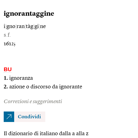
ignorantaggine
i
|
gno
|
ran
|
tàg
|
gi
|
ne
s.f.
1612;
BU
1.
ignoranza
2.
azione o discorso da ignorante
Correzioni e suggerimenti
Condividi
Il dizionario di italiano dalla a alla z