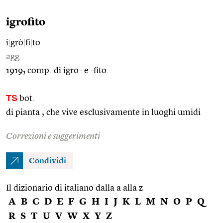
igrofito
i
|
grò
|
fi
|
to
agg.
1919; comp. di igro- e -fito.
TS
bot.
di pianta , che vive esclusivamente in luoghi umidi
Correzioni e suggerimenti
Condividi
Il dizionario di italiano dalla a alla z
A
B
C
D
E
F
G
H
I
J
K
L
M
N
O
P
Q
R
S
T
U
V
W
X
Y
Z