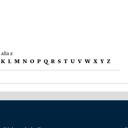
 alla z
K
L
M
N
O
P
Q
R
S
T
U
V
W
X
Y
Z