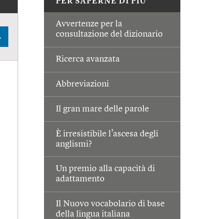
PER SAPERNE DI PIÙ
Avvertenze per la
consultazione del dizionario
A
Ricerca avanzata
Abbreviazioni
Il gran mare delle parole
È irresistibile l’ascesa degli
anglismi?
Un premio alla capacità di
adattamento
Il Nuovo vocabolario di base
della lingua italiana