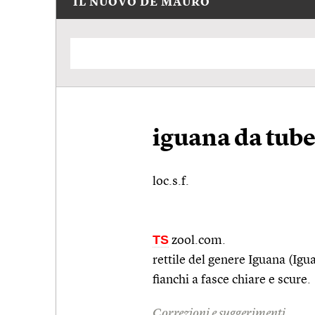
IL NUOVO DE MAURO
iguana da tube
loc.s.f.
TS
zool.com.
rettile del genere Iguana (Igu
fianchi a fasce chiare e scure.
Correzioni e suggerimenti