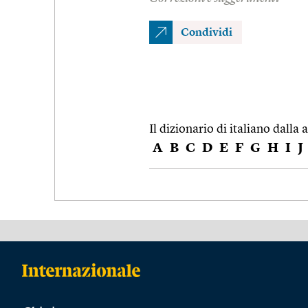
Condividi
Il dizionario di italiano dalla a
A
B
C
D
E
F
G
H
I
J