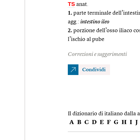
TS
anat.
1.
parte terminale dell’intestin
agg.:
intestino ileo
2.
porzione dell’osso iliaco co
l’ischio al pube
Correzioni e suggerimenti
Condividi
Il dizionario di italiano dalla a
A
B
C
D
E
F
G
H
I
J