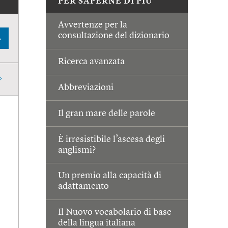
PER SAPERNE DI PIÙ
Avvertenze per la
consultazione del dizionario
A
Ricerca avanzata
Abbreviazioni
Il gran mare delle parole
È irresistibile l’ascesa degli
anglismi?
Un premio alla capacità di
adattamento
Il Nuovo vocabolario di base
della lingua italiana