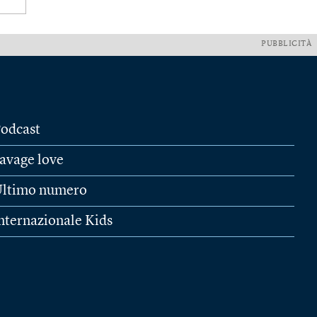
PUBBLICITÀ
odcast
avage love
ltimo numero
nternazionale Kids