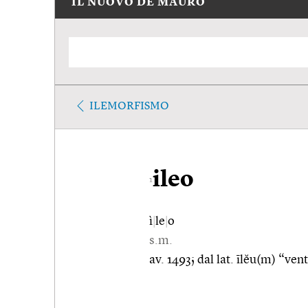
IL NUOVO DE MAURO
ILEMORFISMO
ileo
1
ì
|
le
|
o
s.m.
av. 1493; dal lat. īlĕu(m) “ventr