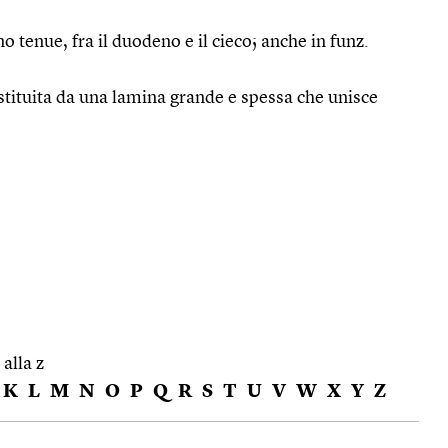
o tenue, fra il duodeno e il cieco; anche in funz.
stituita da una lamina grande e spessa che unisce
 alla z
K
L
M
N
O
P
Q
R
S
T
U
V
W
X
Y
Z