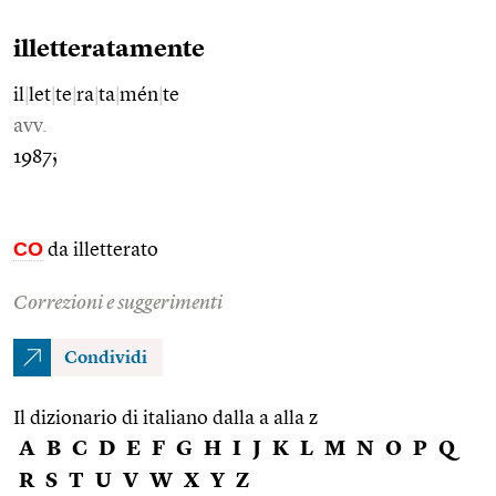
illetteratamente
il
|
let
|
te
|
ra
|
ta
|
mén
|
te
avv.
1987;
CO
da illetterato
Correzioni e suggerimenti
Condividi
Il dizionario di italiano dalla a alla z
A
B
C
D
E
F
G
H
I
J
K
L
M
N
O
P
Q
R
S
T
U
V
W
X
Y
Z