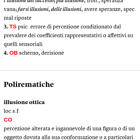
l’illusione del successo
;
pia illusione
, iron., speranza
vana;
farsi illusioni
,
delle illusioni
, avere speranze, spec.
mal riposte
3.
TS
psic. errore di percezione condizionato dal
prevalere dei coefficienti rappresentativi o affettivi su
quelli sensoriali
4.
OB
scherno, derisione
Polirematiche
illusione ottica
loc.s.f.
CO
percezione alterata e ingannevole di una figura o di un
oggetto dovuta alla sua conformazione o a particolari