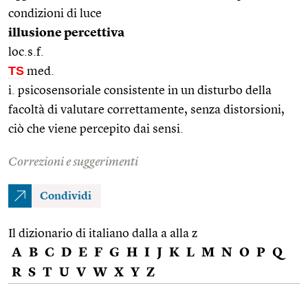
condizioni di luce
illusione percettiva
loc.s.f.
TS
med.
i. psicosensoriale consistente in un disturbo della
facoltà di valutare correttamente, senza distorsioni,
ciò che viene percepito dai sensi.
Correzioni e suggerimenti
Condividi
Il dizionario di italiano dalla a alla z
A
B
C
D
E
F
G
H
I
J
K
L
M
N
O
P
Q
R
S
T
U
V
W
X
Y
Z