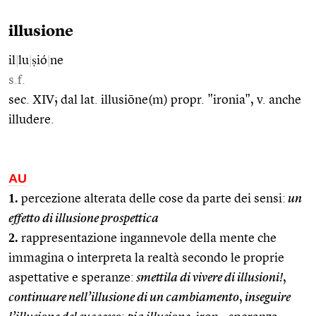
illusione
il
|
lu
|
ṣió
|
ne
s.f.
sec. XIV; dal lat. illusiōne(m) propr. "ironia", v. anche
illudere.
AU
1.
percezione alterata delle cose da parte dei sensi:
un
effetto di illusione prospettica
2.
rappresentazione ingannevole della mente che
immagina o interpreta la realtà secondo le proprie
aspettative e speranze:
smettila di vivere di illusioni!
,
continuare nell’illusione di un cambiamento
,
inseguire