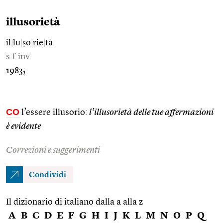
illusorietà
il
|
lu
|
ṣo
|
rie
|
tà
s.f.inv.
1983;
CO
l’essere illusorio:
l’illusorietà delle tue affermazioni
è evidente
Correzioni e suggerimenti
Condividi
Il dizionario di italiano dalla a alla z
A
B
C
D
E
F
G
H
I
J
K
L
M
N
O
P
Q