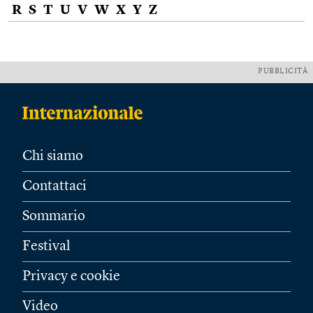
R
S
T
U
V
W
X
Y
Z
PUBBLICITÀ
Chi siamo
Contattaci
Sommario
Festival
Privacy e cookie
Video