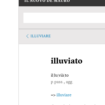
IL NUOVO DE MAURO
ILLUVIARE
illuviato
il
|
lu
|
vià
|
to
p.pass., agg.
=>
illuviare