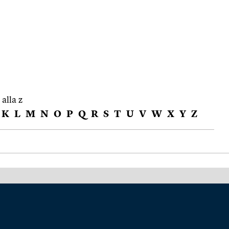
 alla z
K
L
M
N
O
P
Q
R
S
T
U
V
W
X
Y
Z