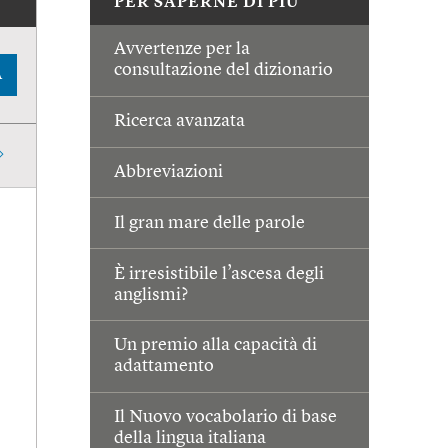
PER SAPERNE DI PIÙ
Avvertenze per la
consultazione del dizionario
A
Ricerca avanzata
Abbreviazioni
Il gran mare delle parole
È irresistibile l’ascesa degli
anglismi?
Un premio alla capacità di
adattamento
Il Nuovo vocabolario di base
della lingua italiana