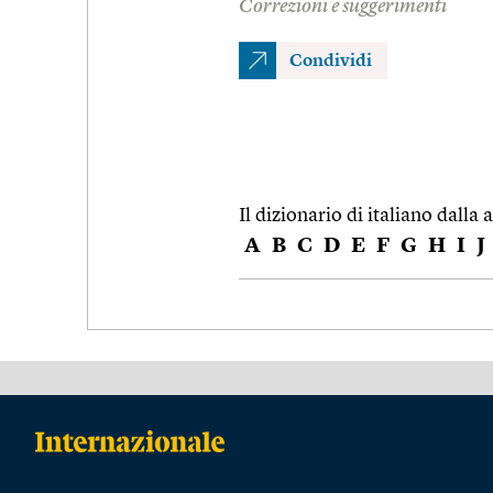
Correzioni e suggerimenti
Condividi
Il dizionario di italiano dalla a
A
B
C
D
E
F
G
H
I
J