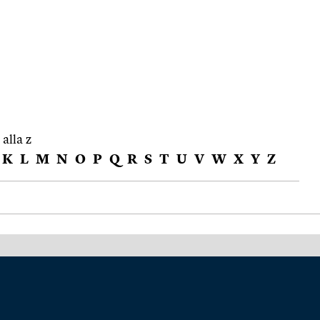
 alla z
K
L
M
N
O
P
Q
R
S
T
U
V
W
X
Y
Z