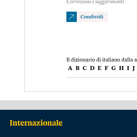
Correzioni e suggerimenti
Condividi
Il dizionario di italiano dalla a
A
B
C
D
E
F
G
H
I
J