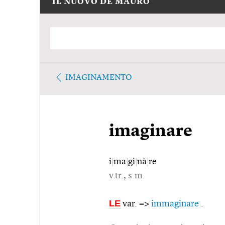
IL NUOVO DE MAURO
IMAGINAMENTO
imaginare
i
|
ma
|
gi
|
nà
|
re
v.tr., s.m.
LE
var. =>
immaginare
.