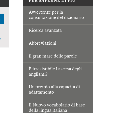
PER SAPERNE DI PIÙ
Avvertenze per la
consultazione del dizionario
A
Ricerca avanzata
Abbreviazioni
Il gran mare delle parole
È irresistibile l’ascesa degli
anglismi?
Un premio alla capacità di
adattamento
Il Nuovo vocabolario di base
della lingua italiana