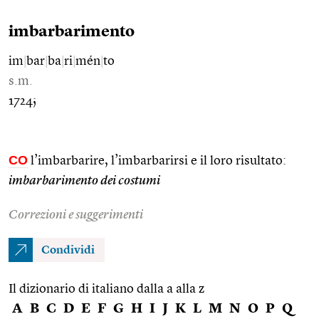
imbarbarimento
im
|
bar
|
ba
|
ri
|
mén
|
to
s.m.
1724;
CO
l’imbarbarire, l’imbarbarirsi e il loro risultato:
imbarbarimento dei costumi
Correzioni e suggerimenti
Condividi
Il dizionario di italiano dalla a alla z
A
B
C
D
E
F
G
H
I
J
K
L
M
N
O
P
Q