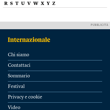
R
S
T
U
V
W
X
Y
Z
PUBBLICITÀ
Chi siamo
Contattaci
Sommario
Festival
Privacy e cookie
Video