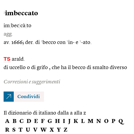
imbeccato
2
im
|
bec
|
cà
|
to
agg.
1
1
1
av. 1666; der. di
becco con
in- e
-ato.
TS
arald.
di uccello o di grifo , che ha il becco di smalto diverso
Correzioni e suggerimenti
Condividi
Il dizionario di italiano dalla a alla z
A
B
C
D
E
F
G
H
I
J
K
L
M
N
O
P
Q
R
S
T
U
V
W
X
Y
Z