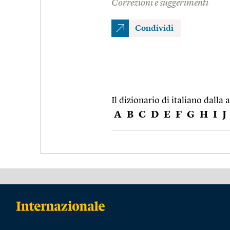
Correzioni e suggerimenti
Condividi
Il dizionario di italiano dalla a
A
B
C
D
E
F
G
H
I
J