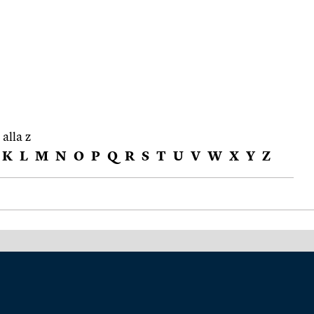
 alla z
K
L
M
N
O
P
Q
R
S
T
U
V
W
X
Y
Z