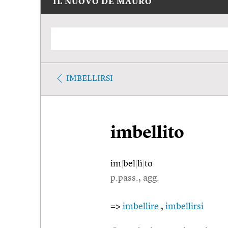
IL NUOVO DE MAURO
IMBELLIRSI
imbellito
im
|
bel
|
lì
|
to
p.pass., agg.
=>
imbellire
,
imbellirsi