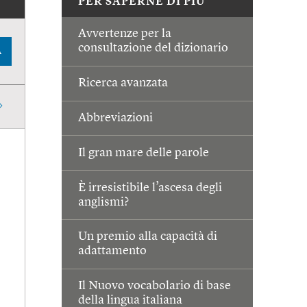
PER SAPERNE DI PIÙ
Avvertenze per la
consultazione del dizionario
A
Ricerca avanzata
Abbreviazioni
Il gran mare delle parole
È irresistibile l’ascesa degli
anglismi?
Un premio alla capacità di
adattamento
Il Nuovo vocabolario di base
della lingua italiana