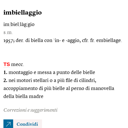
imbiellaggio
im
|
biel
|
làg
|
gio
s.m.
1
1957; der. di biella con
in- e -aggio, cfr. fr. embiellage.
TS
mecc.
1.
montaggio e messa a punto delle bielle
2.
nei motori stellari o a più file di cilindri,
accoppiamento di più bielle al perno di manovella
della biella madre
Correzioni e suggerimenti
Condividi