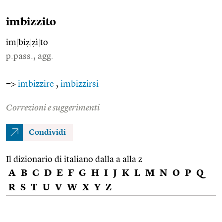
imbizzito
im
|
biẓ
|
ẓì
|
to
p.pass., agg.
=>
imbizzire
,
imbizzirsi
Correzioni e suggerimenti
Condividi
Il dizionario di italiano dalla a alla z
A
B
C
D
E
F
G
H
I
J
K
L
M
N
O
P
Q
R
S
T
U
V
W
X
Y
Z