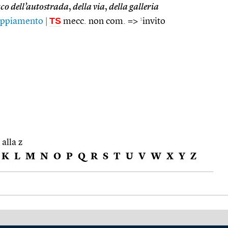
o dell’autostrada
,
della via
,
della galleria
TS
1
oppiamento
|
mecc. non com. =>
invito
 alla z
K
L
M
N
O
P
Q
R
S
T
U
V
W
X
Y
Z