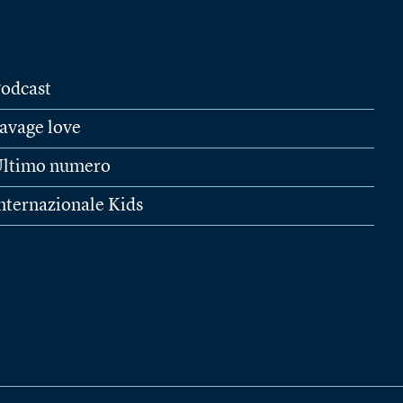
odcast
avage love
ltimo numero
nternazionale Kids