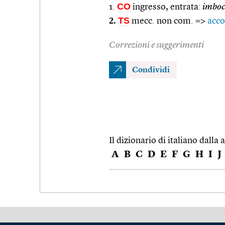
CO
1.
ingresso, entrata:
imbocc
2.
TS
mecc. non com. =>
acc
Correzioni e suggerimenti
Condividi
Il dizionario di italiano dalla a
A
B
C
D
E
F
G
H
I
J