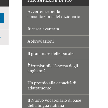
PER SAPERNE DI PIÙ
Avvertenze per la
consultazione del dizionario
A
Ricerca avanzata
Abbreviazioni
Il gran mare delle parole
È irresistibile l’ascesa degli
anglismi?
Un premio alla capacità di
adattamento
Il Nuovo vocabolario di base
della lingua italiana