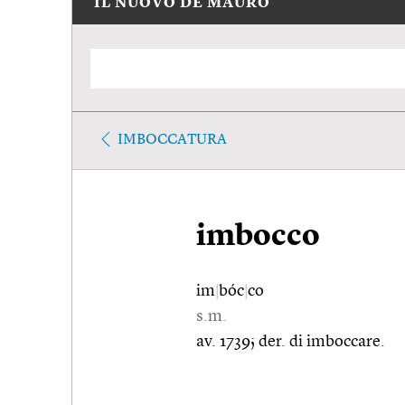
IL NUOVO DE MAURO
IMBOCCATURA
imbocco
im
|
bóc
|
co
s.m.
av. 1739; der. di imboccare.