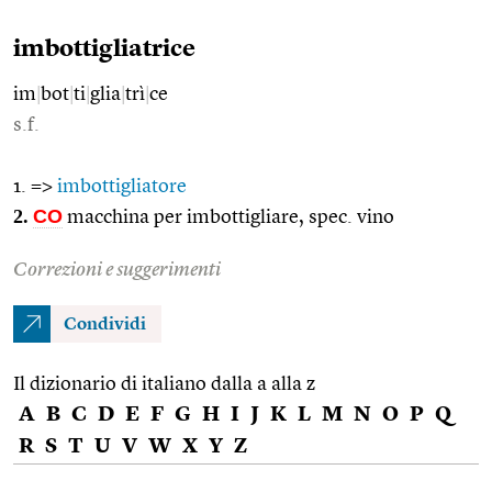
imbottigliatrice
im
|
bot
|
ti
|
glia
|
trì
|
ce
s.f.
1. =>
imbottigliatore
2.
CO
macchina per imbottigliare, spec. vino
Correzioni e suggerimenti
Condividi
Il dizionario di italiano dalla a alla z
A
B
C
D
E
F
G
H
I
J
K
L
M
N
O
P
Q
R
S
T
U
V
W
X
Y
Z