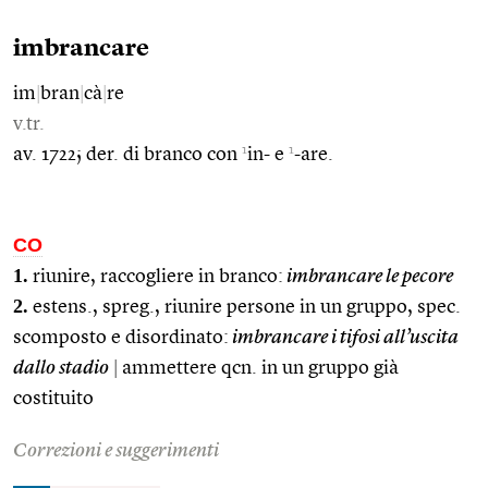
imbrancare
im
|
bran
|
cà
|
re
v.tr.
1
1
av. 1722; der. di branco con
in- e
-are.
CO
1.
riunire, raccogliere in branco:
imbrancare le pecore
2.
estens., spreg., riunire persone in un gruppo, spec.
scomposto e disordinato:
imbrancare i tifosi all’uscita
dallo stadio
|
ammettere qcn. in un gruppo già
costituito
Correzioni e suggerimenti