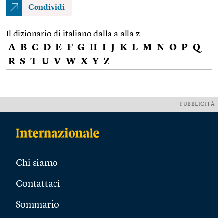
Condividi
Il dizionario di italiano dalla a alla z
A
B
C
D
E
F
G
H
I
J
K
L
M
N
O
P
Q
R
S
T
U
V
W
X
Y
Z
PUBBLICITÀ
Chi siamo
Contattaci
Sommario