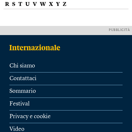
R
S
T
U
V
W
X
Y
Z
PUBBLICITÀ
Chi siamo
Contattaci
Sommario
Festival
Privacy e cookie
Video