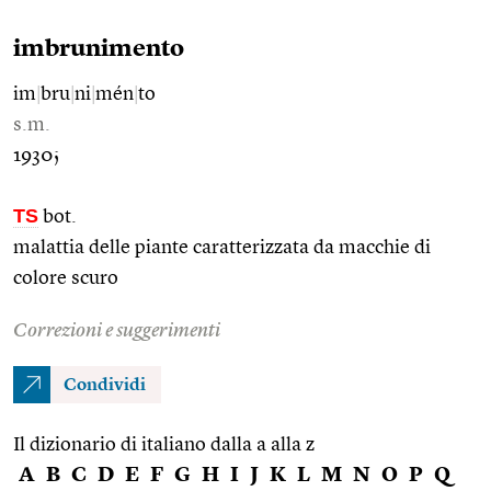
imbrunimento
im
|
bru
|
ni
|
mén
|
to
s.m.
1930;
TS
bot.
malattia delle piante caratterizzata da macchie di
colore scuro
Correzioni e suggerimenti
Condividi
Il dizionario di italiano dalla a alla z
A
B
C
D
E
F
G
H
I
J
K
L
M
N
O
P
Q