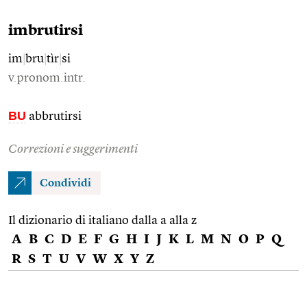
imbrutirsi
im
|
bru
|
tìr
|
si
v.pronom.intr.
BU
abbrutirsi
Correzioni e suggerimenti
Condividi
Il dizionario di italiano dalla a alla z
A
B
C
D
E
F
G
H
I
J
K
L
M
N
O
P
Q
R
S
T
U
V
W
X
Y
Z