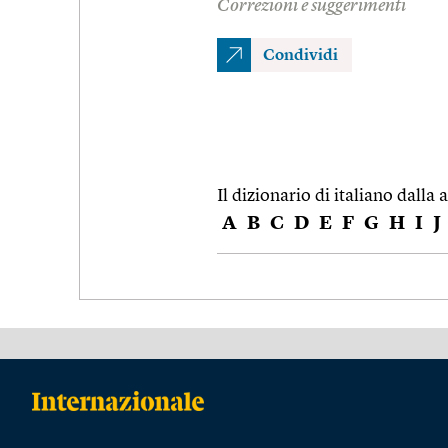
Correzioni e suggerimenti
Condividi
Il dizionario di italiano dalla a
A
B
C
D
E
F
G
H
I
J