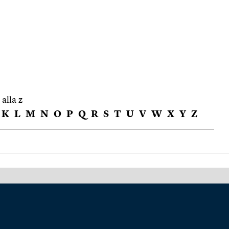
 alla z
K
L
M
N
O
P
Q
R
S
T
U
V
W
X
Y
Z