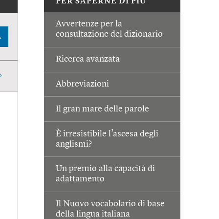
PER SAPERNE DI PIÙ
Avvertenze per la
consultazione del dizionario
A
Ricerca avanzata
Abbreviazioni
Il gran mare delle parole
È irresistibile l’ascesa degli
anglismi?
Un premio alla capacità di
adattamento
Il Nuovo vocabolario di base
della lingua italiana