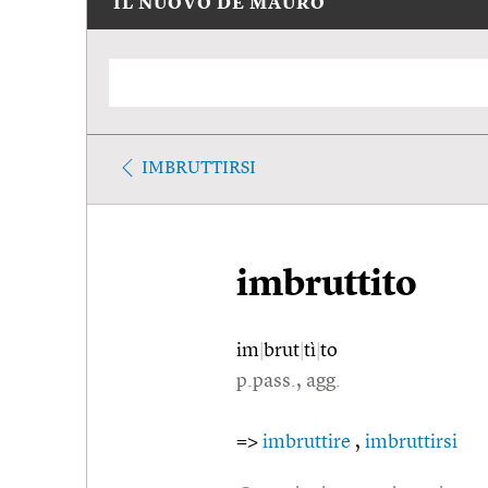
IL NUOVO DE MAURO
IMBRUTTIRSI
imbruttito
im
|
brut
|
tì
|
to
p.pass., agg.
=>
imbruttire
,
imbruttirsi