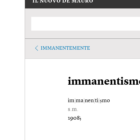
IL NUOVO DE MAURO
IMMANENTEMENTE
immanentism
im
|
ma
|
nen
|
tì
|
ṣmo
s.m.
1908;