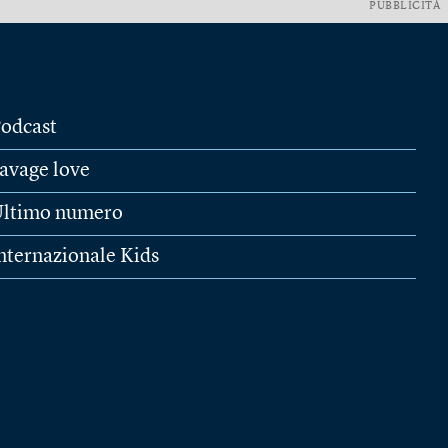
PUBBLICITÀ
odcast
avage love
ltimo numero
nternazionale Kids