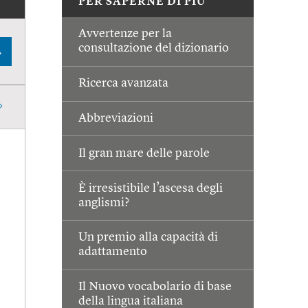
PER SAPERNE DI PIÙ
Avvertenze per la
consultazione del dizionario
A
Ricerca avanzata
Abbreviazioni
Il gran mare delle parole
È irresistibile l’ascesa degli
anglismi?
Un premio alla capacità di
adattamento
Il Nuovo vocabolario di base
della lingua italiana