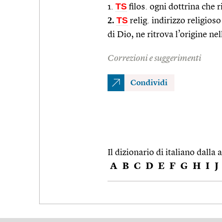
TS
1.
filos. ogni dottrina che r
2.
TS
relig. indirizzo religio
di Dio, ne ritrova l’origine ne
Correzioni e suggerimenti
Condividi
Il dizionario di italiano dalla a
A
B
C
D
E
F
G
H
I
J