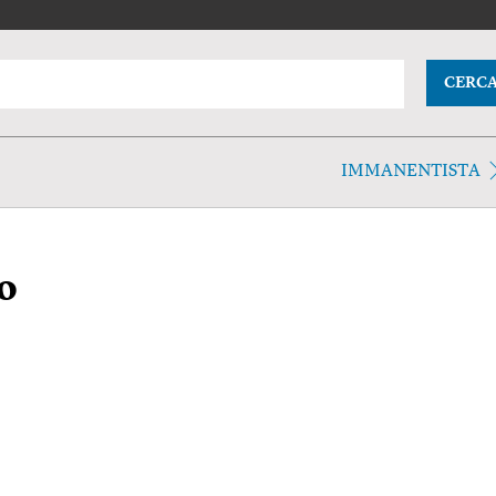
CERC
IMMANENTISTA
o