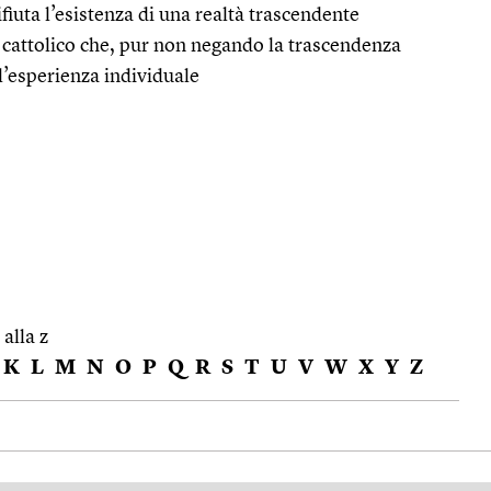
ifiuta l’esistenza di una realtà trascendente
so cattolico che, pur non negando la trascendenza
ll’esperienza individuale
 alla z
K
L
M
N
O
P
Q
R
S
T
U
V
W
X
Y
Z