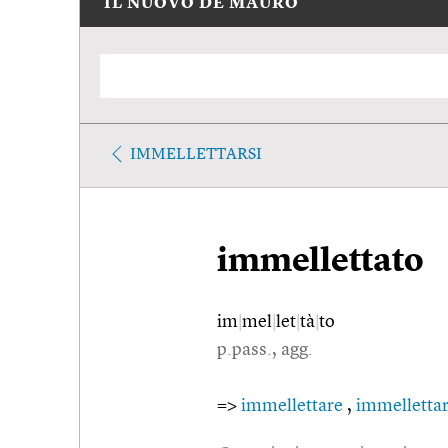
IL NUOVO DE MAURO
IMMELLETTARSI
immellettato
im
|
mel
|
let
|
tà
|
to
p.pass., agg.
=>
immellettare
,
immellettar