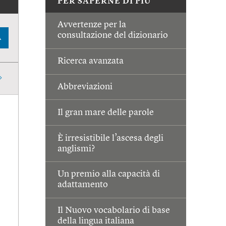
PER SAPERNE DI PIÙ
Avvertenze per la
consultazione del dizionario
A
Ricerca avanzata
Abbreviazioni
Il gran mare delle parole
È irresistibile l’ascesa degli
anglismi?
Un premio alla capacità di
adattamento
Il Nuovo vocabolario di base
della lingua italiana