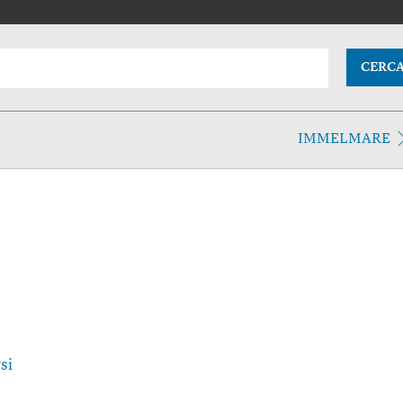
CERC
IMMELMARE
si