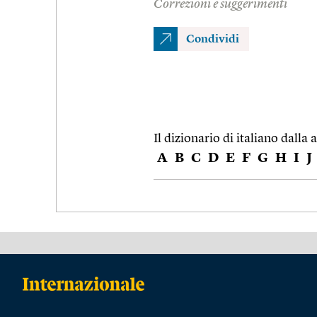
Correzioni e suggerimenti
Condividi
Il dizionario di italiano dalla a
A
B
C
D
E
F
G
H
I
J