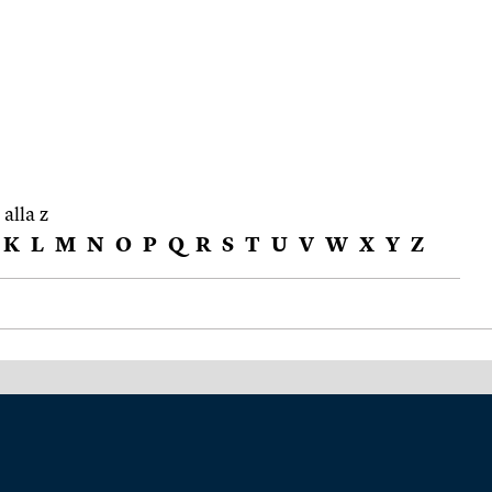
 alla z
K
L
M
N
O
P
Q
R
S
T
U
V
W
X
Y
Z