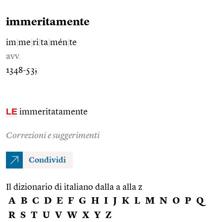
immeritamente
im
|
me
|
ri
|
ta
|
mén
|
te
avv.
1348-53;
LE
immeritatamente
Correzioni e suggerimenti
Condividi
Il dizionario di italiano dalla a alla z
A
B
C
D
E
F
G
H
I
J
K
L
M
N
O
P
Q
R
S
T
U
V
W
X
Y
Z