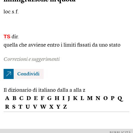
loc.s.f.
TS
dir.
quella che avviene entro i limiti fissati da uno stato
Correzioni e suggerimenti
Condividi
Il dizionario di italiano dalla a alla z
A
B
C
D
E
F
G
H
I
J
K
L
M
N
O
P
Q
R
S
T
U
V
W
X
Y
Z