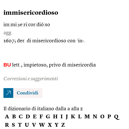
immisericordioso
im
|
mi
|
ṣe
|
ri
|
cor
|
dió
|
so
agg.
2
1607; der. di misericordioso con
in-.
BU
lett., impietoso, privo di misericordia
Correzioni e suggerimenti
Condividi
Il dizionario di italiano dalla a alla z
A
B
C
D
E
F
G
H
I
J
K
L
M
N
O
P
Q
R
S
T
U
V
W
X
Y
Z