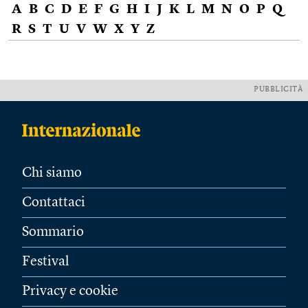
A
B
C
D
E
F
G
H
I
J
K
L
M
N
O
P
Q
R
S
T
U
V
W
X
Y
Z
PUBBLICITÀ
Chi siamo
Contattaci
Sommario
Festival
Privacy e cookie