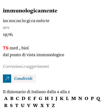
immunologicamente
im
|
mu
|
no
|
lo
|
gi
|
ca
|
mén
|
te
avv.
1976;
TS
med., biol.
dal punto di vista immunologico
Correzioni e suggerimenti
Condividi
Il dizionario di italiano dalla a alla z
A
B
C
D
E
F
G
H
I
J
K
L
M
N
O
P
Q
R
S
T
U
V
W
X
Y
Z