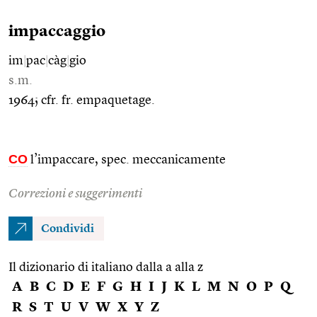
impaccaggio
im
|
pac
|
càg
|
gio
s.m.
1964; cfr. fr. empaquetage.
CO
l’impaccare, spec. meccanicamente
Correzioni e suggerimenti
Condividi
Il dizionario di italiano dalla a alla z
A
B
C
D
E
F
G
H
I
J
K
L
M
N
O
P
Q
R
S
T
U
V
W
X
Y
Z