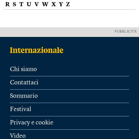
R
S
T
U
V
W
X
Y
Z
PUBBLICITÀ
Chi siamo
Contattaci
Sommario
Festival
Privacy e cookie
Video