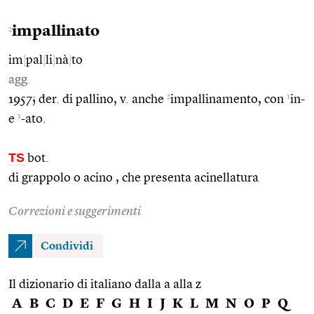
impallinato
2
im
|
pal
|
li
|
nà
|
to
agg.
2
1
1957; der. di pallino, v. anche
impallinamento, con
in-
1
e
-ato.
TS
bot.
di grappolo o acino , che presenta acinellatura
Correzioni e suggerimenti
Condividi
Il dizionario di italiano dalla a alla z
A
B
C
D
E
F
G
H
I
J
K
L
M
N
O
P
Q