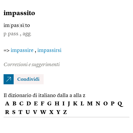
impassito
im
|
pas
|
sì
|
to
p.pass., agg.
=>
impassire
,
impassirsi
Correzioni e suggerimenti
Condividi
Il dizionario di italiano dalla a alla z
A
B
C
D
E
F
G
H
I
J
K
L
M
N
O
P
Q
R
S
T
U
V
W
X
Y
Z