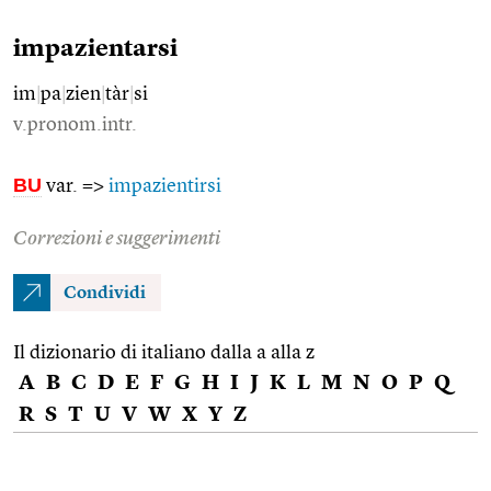
impazientarsi
im
|
pa
|
zien
|
tàr
|
si
v.pronom.intr.
BU
var. =>
impazientirsi
Correzioni e suggerimenti
Condividi
Il dizionario di italiano dalla a alla z
A
B
C
D
E
F
G
H
I
J
K
L
M
N
O
P
Q
R
S
T
U
V
W
X
Y
Z