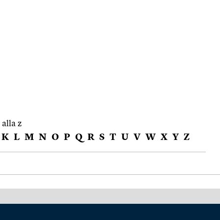
 alla z
K
L
M
N
O
P
Q
R
S
T
U
V
W
X
Y
Z