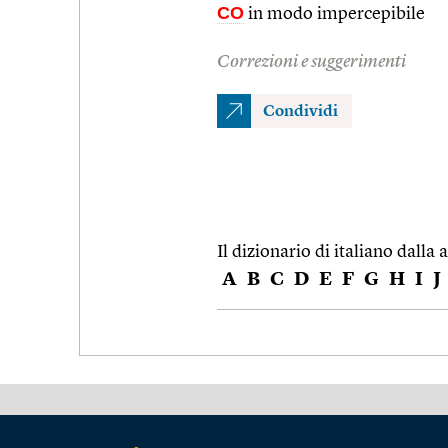
CO
in modo impercepibile
Correzioni e suggerimenti
Condividi
Il dizionario di italiano dalla a
A
B
C
D
E
F
G
H
I
J