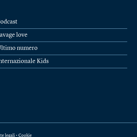
odcast
avage love
ltimo numero
nternazionale Kids
te legali
•
Cookie