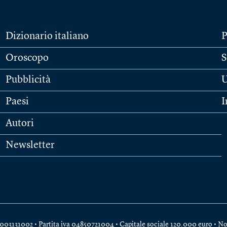
Dizionario italiano
P
Oroscopo
S
Pubblicità
U
Paesi
I
Autori
Newsletter
e 04003131002 • Partita iva 04850721004 • Capitale sociale 120.000 euro •
No