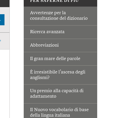
PER SAPERNE DI PIÙ
Avvertenze per la
consultazione del dizionario
A
Ricerca avanzata
Abbreviazioni
Il gran mare delle parole
È irresistibile l’ascesa degli
anglismi?
Un premio alla capacità di
adattamento
Il Nuovo vocabolario di base
della lingua italiana