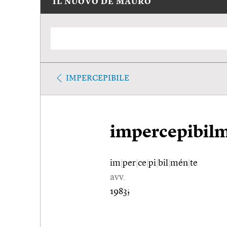
IL NUOVO DE MAURO
IMPERCEPIBILE
impercepibil
im
|
per
|
ce
|
pi
|
bil
|
mén
|
te
avv.
1983;