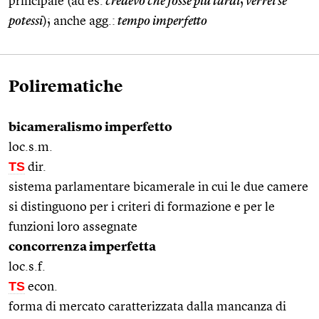
principale (ad es.
credevo che fosse più tardi
;
verrei se
potessi
); anche agg.:
tempo imperfetto
Polirematiche
bicameralismo imperfetto
loc.s.m.
TS
dir.
sistema parlamentare bicamerale in cui le due camere
si distinguono per i criteri di formazione e per le
funzioni loro assegnate
concorrenza imperfetta
loc.s.f.
TS
econ.
forma di mercato caratterizzata dalla mancanza di