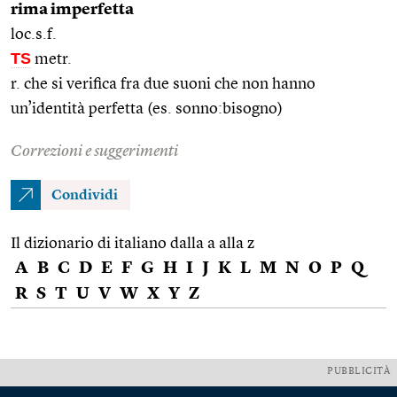
rima imperfetta
loc.s.f.
TS
metr.
r. che si verifica fra due suoni che non hanno
un’identità perfetta (es. sonno:bisogno)
Correzioni e suggerimenti
Condividi
Il dizionario di italiano dalla a alla z
A
B
C
D
E
F
G
H
I
J
K
L
M
N
O
P
Q
R
S
T
U
V
W
X
Y
Z
PUBBLICITÀ