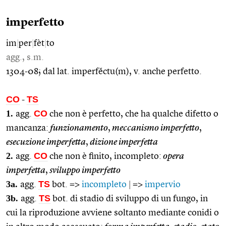
imperfetto
im
|
per
|
fèt
|
to
agg., s.m.
1304-08; dal lat. imperfĕctu(m), v. anche perfetto.
CO
TS
-
1.
CO
agg.
che non è perfetto, che ha qualche difetto o
mancanza:
funzionamento
,
meccanismo imperfetto
,
esecuzione imperfetta
,
dizione imperfetta
2.
CO
agg.
che non è finito, incompleto:
opera
imperfetta
,
sviluppo imperfetto
3a.
TS
agg.
bot. =>
incompleto
|
=>
impervio
3b.
TS
agg.
bot. di stadio di sviluppo di un fungo, in
cui la riproduzione avviene soltanto mediante conidi o