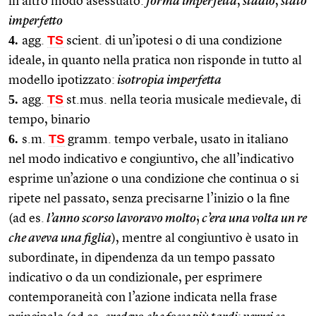
in altro modo asessuato:
forma imperfetta
,
stadio
,
stato
imperfetto
4.
TS
agg.
scient. di un’ipotesi o di una condizione
ideale, in quanto nella pratica non risponde in tutto al
modello ipotizzato:
isotropia imperfetta
5.
TS
agg.
st.mus. nella teoria musicale medievale, di
tempo, binario
6.
TS
s.m.
gramm. tempo verbale, usato in italiano
nel modo indicativo e congiuntivo, che all’indicativo
esprime un’azione o una condizione che continua o si
ripete nel passato, senza precisarne l’inizio o la fine
(ad es.
l’anno scorso lavoravo molto
;
c’era una volta un re
che aveva una figlia
), mentre al congiuntivo è usato in
subordinate, in dipendenza da un tempo passato
indicativo o da un condizionale, per esprimere
contemporaneità con l’azione indicata nella frase