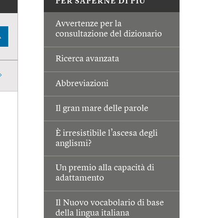
PER SAPERNE DI PIÙ
Avvertenze per la
consultazione del dizionario
A
Ricerca avanzata
Abbreviazioni
Il gran mare delle parole
È irresistibile l’ascesa degli
anglismi?
Un premio alla capacità di
adattamento
Il Nuovo vocabolario di base
della lingua italiana