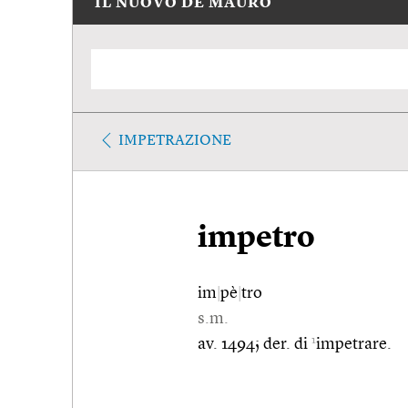
IL NUOVO DE MAURO
IMPETRAZIONE
impetro
im
|
pè
|
tro
s.m.
1
av. 1494; der. di
impetrare.