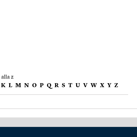
 alla z
K
L
M
N
O
P
Q
R
S
T
U
V
W
X
Y
Z