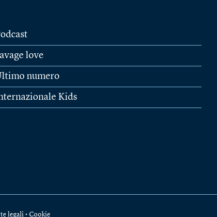
odcast
avage love
ltimo numero
nternazionale Kids
te legali
•
Cookie