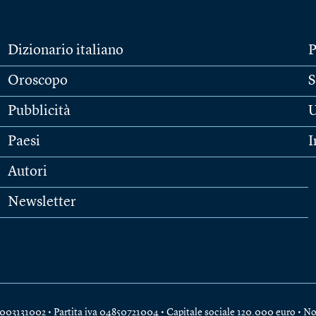
Dizionario italiano
P
Oroscopo
S
Pubblicità
U
Paesi
I
Autori
Newsletter
e 04003131002 • Partita iva 04850721004 • Capitale sociale 120.000 euro •
No