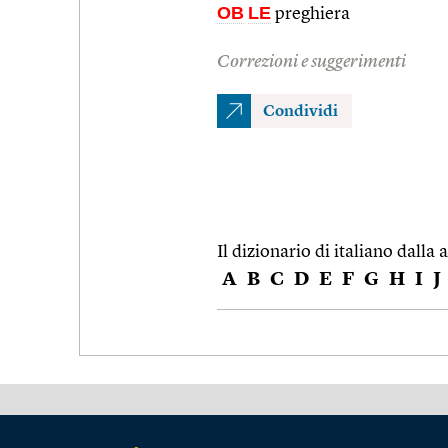
OB
LE
preghiera
Correzioni e suggerimenti
Condividi
Il dizionario di italiano dalla a
A
B
C
D
E
F
G
H
I
J