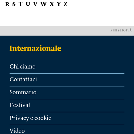
R
S
T
U
V
W
X
Y
Z
PUBBLICITÀ
Chi siamo
Contattaci
Sommario
Festival
Privacy e cookie
Video