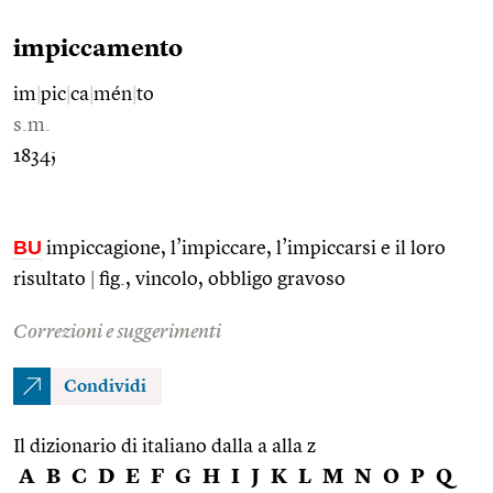
impiccamento
im
|
pic
|
ca
|
mén
|
to
s.m.
1834;
BU
impiccagione, l’impiccare, l’impiccarsi e il loro
risultato
|
fig., vincolo, obbligo gravoso
Correzioni e suggerimenti
Condividi
Il dizionario di italiano dalla a alla z
A
B
C
D
E
F
G
H
I
J
K
L
M
N
O
P
Q