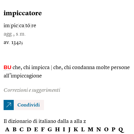
impiccatore
im
|
pic
|
ca
|
tó
|
re
agg., s.m.
av. 1342;
BU
che, chi impicca
|
che, chi condanna molte persone
all’impiccagione
Correzioni e suggerimenti
Condividi
Il dizionario di italiano dalla a alla z
A
B
C
D
E
F
G
H
I
J
K
L
M
N
O
P
Q