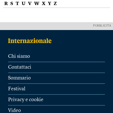
R
S
T
U
V
W
X
Y
Z
PUBBLICITÀ
Chi siamo
Contattaci
Sommario
Festival
Privacy e cookie
Video