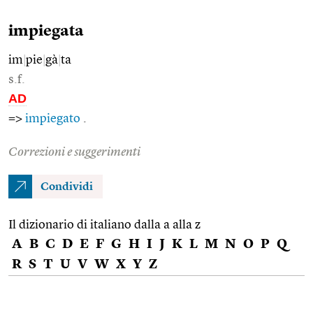
impiegata
im
|
pie
|
gà
|
ta
s.f.
AD
=>
impiegato
.
Correzioni e suggerimenti
Condividi
Il dizionario di italiano dalla a alla z
A
B
C
D
E
F
G
H
I
J
K
L
M
N
O
P
Q
R
S
T
U
V
W
X
Y
Z