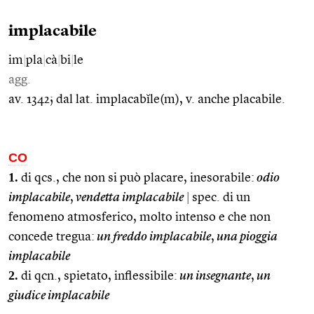
implacabile
im
|
pla
|
cà
|
bi
|
le
agg.
av. 1342; dal lat. implacabĭle(m), v. anche placabile.
CO
1.
di qcs., che non si può placare, inesorabile:
odio
implacabile
,
vendetta implacabile
|
spec. di un
fenomeno atmosferico, molto intenso e che non
concede tregua:
un freddo implacabile
,
una pioggia
implacabile
2.
di qcn., spietato, inflessibile:
un insegnante
,
un
giudice implacabile