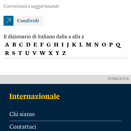
Correzioni e suggerimenti
Condividi
Il dizionario di italiano dalla a alla z
A
B
C
D
E
F
G
H
I
J
K
L
M
N
O
P
Q
R
S
T
U
V
W
X
Y
Z
PUBBLICITÀ
Chi siamo
Contattaci