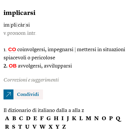
implicarsi
im
|
pli
|
càr
|
si
v.pronom.intr.
CO
1.
coinvolgersi, impegnarsi
|
mettersi in situazioni
spiacevoli o pericolose
2.
OB
avvolgersi, avvilupparsi
Correzioni e suggerimenti
Condividi
Il dizionario di italiano dalla a alla z
A
B
C
D
E
F
G
H
I
J
K
L
M
N
O
P
Q
R
S
T
U
V
W
X
Y
Z