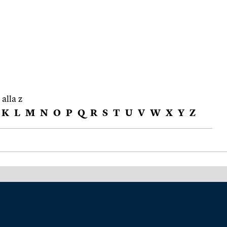
 alla z
K
L
M
N
O
P
Q
R
S
T
U
V
W
X
Y
Z