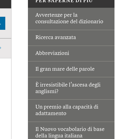
PER SAPERNE DI PIÙ
Avvertenze per la
consultazione del dizionario
A
Ricerca avanzata
Abbreviazioni
Il gran mare delle parole
È irresistibile l’ascesa degli
anglismi?
Un premio alla capacità di
adattamento
Il Nuovo vocabolario di base
della lingua italiana