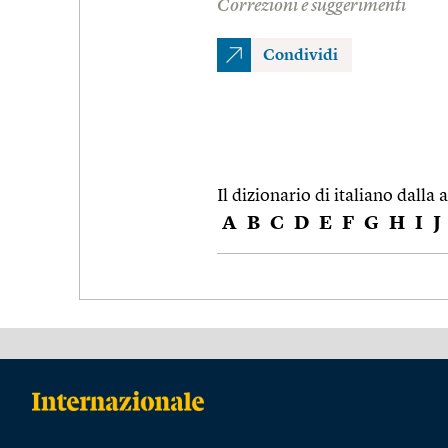
Correzioni e suggerimenti
Condividi
Il dizionario di italiano dalla a
A
B
C
D
E
F
G
H
I
J