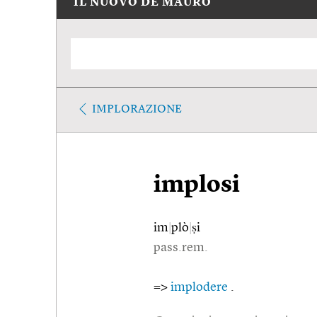
IL NUOVO DE MAURO
IMPLORAZIONE
implosi
im
|
plò
|
ṣi
pass.rem.
=>
implodere
.