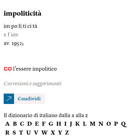
impoliticità
im
|
po
|
li
|
ti
|
ci
|
tà
s.f.inv.
av. 1952;
CO
l’essere impolitico
Correzioni e suggerimenti
Condividi
Il dizionario di italiano dalla a alla z
A
B
C
D
E
F
G
H
I
J
K
L
M
N
O
P
Q
R
S
T
U
V
W
X
Y
Z