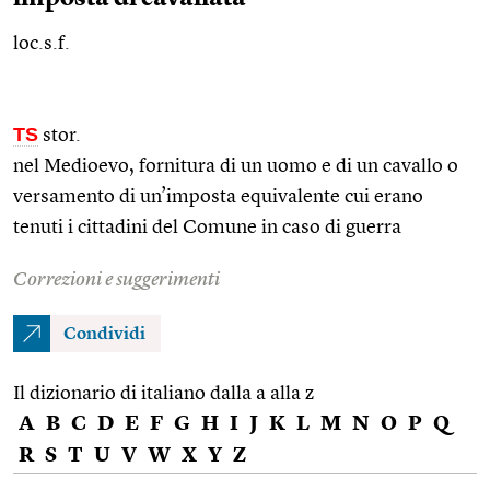
loc.s.f.
TS
stor.
nel Medioevo, fornitura di un uomo e di un cavallo o
versamento di un’imposta equivalente cui erano
tenuti i cittadini del Comune in caso di guerra
Correzioni e suggerimenti
Condividi
Il dizionario di italiano dalla a alla z
A
B
C
D
E
F
G
H
I
J
K
L
M
N
O
P
Q
R
S
T
U
V
W
X
Y
Z