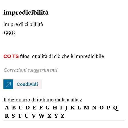
impredicibilità
im
|
pre
|
di
|
ci
|
bi
|
li
|
tà
1993;
CO
TS
filos. qualità di ciò che è impredicibile
Correzioni e suggerimenti
Condividi
Il dizionario di italiano dalla a alla z
A
B
C
D
E
F
G
H
I
J
K
L
M
N
O
P
Q
R
S
T
U
V
W
X
Y
Z