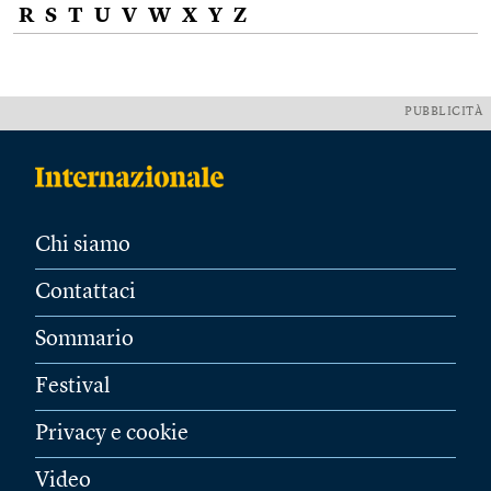
R
S
T
U
V
W
X
Y
Z
PUBBLICITÀ
Chi siamo
Contattaci
Sommario
Festival
Privacy e cookie
Video