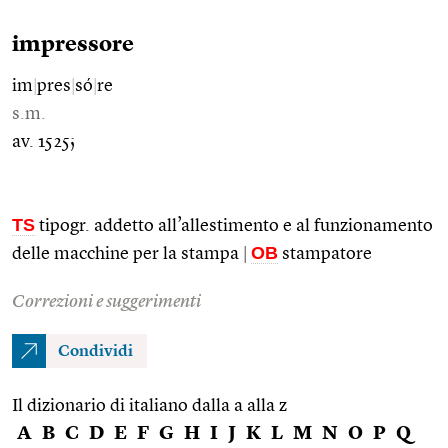
impressore
im
|
pres
|
só
|
re
s.m.
av. 1525;
TS
tipogr. addetto all’allestimento e al funzionamento
OB
delle macchine per la stampa
|
stampatore
Correzioni e suggerimenti
Condividi
Il dizionario di italiano dalla a alla z
A
B
C
D
E
F
G
H
I
J
K
L
M
N
O
P
Q