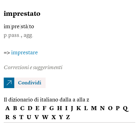
imprestato
im
|
pre
|
stà
|
to
p.pass., agg.
=>
imprestare
Correzioni e suggerimenti
Condividi
Il dizionario di italiano dalla a alla z
A
B
C
D
E
F
G
H
I
J
K
L
M
N
O
P
Q
R
S
T
U
V
W
X
Y
Z