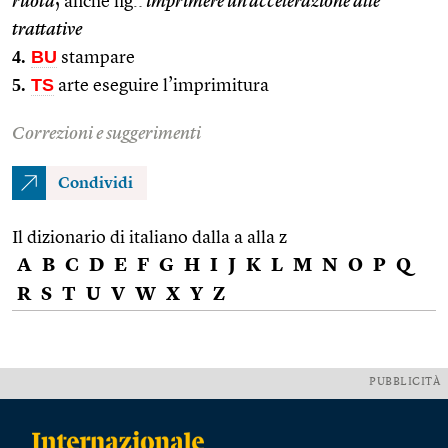
ruota
; anche fig.:
imprimere un’accelerazione alle
trattative
4.
BU
stampare
5.
TS
arte eseguire l’imprimitura
Correzioni e suggerimenti
Condividi
Il dizionario di italiano dalla a alla z
A
B
C
D
E
F
G
H
I
J
K
L
M
N
O
P
Q
R
S
T
U
V
W
X
Y
Z
PUBBLICITÀ