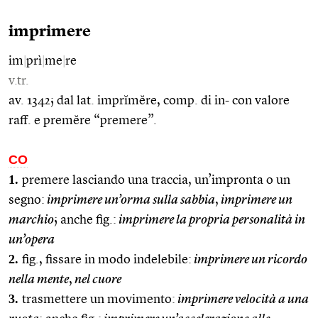
imprimere
im
|
prì
|
me
|
re
v.tr.
av. 1342; dal lat. imprĭmĕre, comp. di in- con valore
raff. e premĕre “premere”.
CO
1.
premere lasciando una traccia, un’impronta o un
segno:
imprimere un’orma sulla sabbia
,
imprimere un
marchio
; anche fig.:
imprimere la propria personalità in
un’opera
2.
fig., fissare in modo indelebile:
imprimere un ricordo
nella mente
,
nel cuore
3.
trasmettere un movimento:
imprimere velocità a una