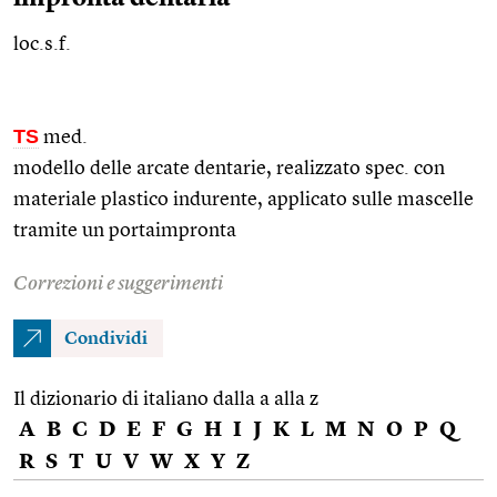
loc.s.f.
TS
med.
modello delle arcate dentarie, realizzato
spec.
con
materiale plastico indurente, applicato sulle mascelle
tramite un portaimpronta
Correzioni e suggerimenti
Condividi
Il dizionario di italiano dalla a alla z
A
B
C
D
E
F
G
H
I
J
K
L
M
N
O
P
Q
R
S
T
U
V
W
X
Y
Z