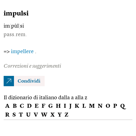
impulsi
im
|
pùl
|
si
pass.rem.
=>
impellere
.
Correzioni e suggerimenti
Condividi
Il dizionario di italiano dalla a alla z
A
B
C
D
E
F
G
H
I
J
K
L
M
N
O
P
Q
R
S
T
U
V
W
X
Y
Z