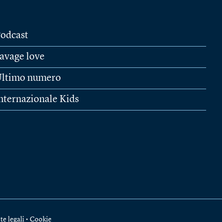
odcast
avage love
ltimo numero
nternazionale Kids
te legali
•
Cookie