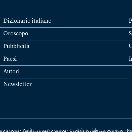
Dizionario italiano
P
Oroscopo
S
Pubblicità
U
Paesi
I
Autori
Newsletter
e 04003131002 • Partita iva 04850721004 • Capitale sociale 120.000 euro •
No