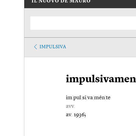
IL NUOVO DE MAURO
IMPULSIVA
impulsivamen
im
|
pul
|
si
|
va
|
mén
|
te
avv.
av. 1936;