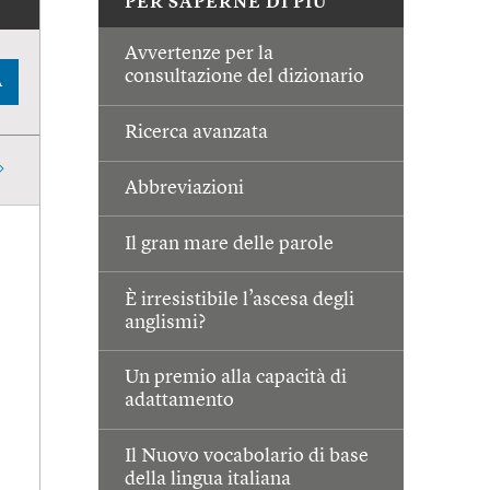
PER SAPERNE DI PIÙ
Avvertenze per la
consultazione del dizionario
A
Ricerca avanzata
Abbreviazioni
Il gran mare delle parole
È irresistibile l’ascesa degli
anglismi?
Un premio alla capacità di
adattamento
Il Nuovo vocabolario di base
della lingua italiana