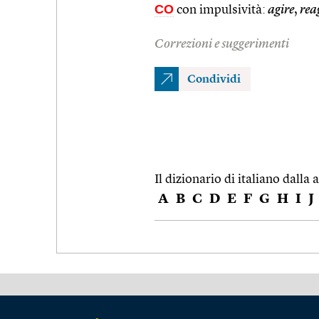
CO
con impulsività:
agire
,
rea
Correzioni e suggerimenti
Condividi
Il dizionario di italiano dalla a
A
B
C
D
E
F
G
H
I
J