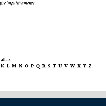
gire impulsivamente
 alla z
K
L
M
N
O
P
Q
R
S
T
U
V
W
X
Y
Z